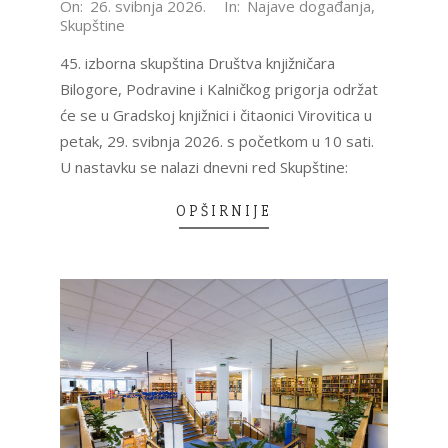
2026-
On:
26. svibnja 2026.
In:
Najave događanja
,
Skupštine
05-
26
45. izborna skupština Društva knjižničara
Bilogore, Podravine i Kalničkog prigorja održat
će se u Gradskoj knjižnici i čitaonici Virovitica u
petak, 29. svibnja 2026. s početkom u 10 sati.
U nastavku se nalazi dnevni red Skupštine:
OPŠIRNIJE