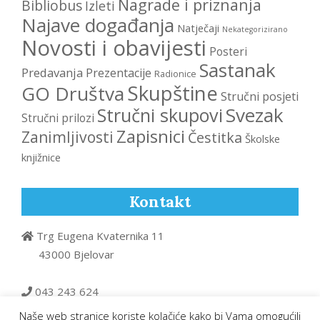
Nagrade i priznanja
Bibliobus
Izleti
Najave događanja
Natječaji
Nekategorizirano
Novosti i obavijesti
Posteri
Sastanak
Predavanja
Prezentacije
Radionice
Skupštine
GO Društva
Stručni posjeti
Svezak
Stručni skupovi
Stručni prilozi
Zapisnici
Zanimljivosti
Čestitka
Školske
knjižnice
Kontakt
Trg Eugena Kvaternika 11
43000 Bjelovar
043 243 624
Naše web stranice koriste kolačiće kako bi Vama omogućili