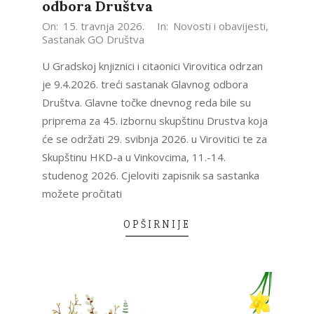
odbora Društva
2026-
On:
15. travnja 2026.
In:
Novosti i obavijesti
,
Sastanak GO Društva
04-
15
U Gradskoj knjiznici i citaonici Virovitica odrzan
je 9.4.2026. treći sastanak Glavnog odbora
Društva. Glavne točke dnevnog reda bile su
priprema za 45. izbornu skupštinu Drustva koja
će se održati 29. svibnja 2026. u Virovitici te za
Skupštinu HKD-a u Vinkovcima, 11.-14.
studenog 2026. Cjeloviti zapisnik sa sastanka
možete pročitati
OPŠIRNIJE