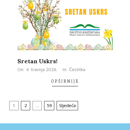
Sretan Uskrs!
2026-
On:
4. travnja 2026.
In:
Čestitka
04-
OPŠIRNIJE
04
Brojevi
1
2
…
59
Sljedeća
stranica
objava