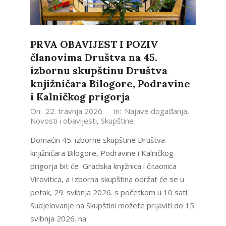
PRVA OBAVIJEST I POZIV
članovima Društva na 45.
izbornu skupštinu Društva
knjižničara Bilogore, Podravine
i Kalničkog prigorja
2026-
On:
22. travnja 2026.
In:
Najave događanja
,
Novosti i obavijesti
,
Skupštine
04-
22
Domaćin 45. izborne skupštine Društva
knjižničara Bilogore, Podravine i Kalničkog
prigorja bit će Gradska knjižnica i čitaonica
Virovitica, a Izborna skupština održat će se u
petak, 29. svibnja 2026. s početkom u 10 sati.
Sudjelovanje na Skupštini možete prijaviti do 15.
svibnja 2026. na