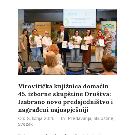
Virovitička knjižnica domaćin
45. izborne skupštine Društva:
Izabrano novo predsjedništvo i
nagrađeni najuspješniji
2026-
On:
8. lipnja 2026.
In:
Predavanja
,
Skupštine
,
Svezak
06-
08