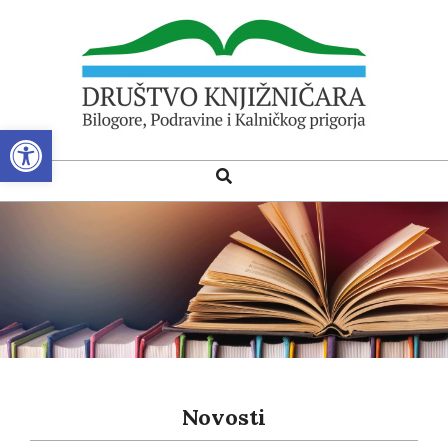
Skip
to
content
Open toolbar
DRUŠTVO
Search
Primary
KNJIŽNIČARA
Navigation
BILOGORE,
Menu
PODRAVINE
I
KALNIČKOG
PRIGORJA
Novosti