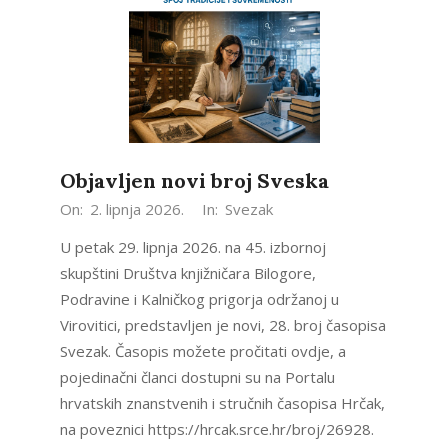
Objavljen novi broj Sveska
2026-
On:
2. lipnja 2026.
In:
Svezak
06-
U petak 29. lipnja 2026. na 45. izbornoj
02
skupštini Društva knjižničara Bilogore,
Podravine i Kalničkog prigorja održanoj u
Virovitici, predstavljen je novi, 28. broj časopisa
Svezak. Časopis možete pročitati ovdje, a
pojedinačni članci dostupni su na Portalu
hrvatskih znanstvenih i stručnih časopisa Hrčak,
na poveznici https://hrcak.srce.hr/broj/26928.