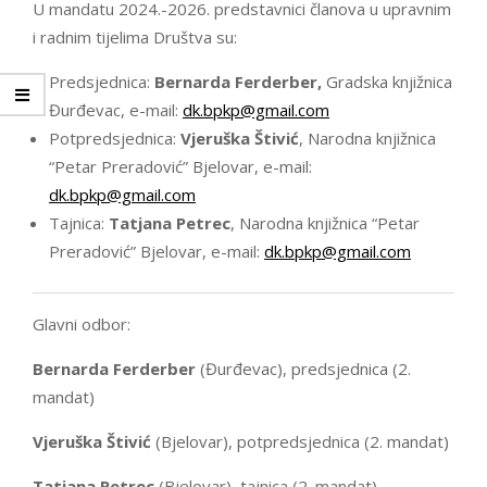
U mandatu 2024.-2026. predstavnici članova u upravnim
i radnim tijelima Društva su:
Predsjednica:
Bernarda Ferderber,
Gradska knjižnica
Đurđevac, e-mail:
dk.bpkp@gmail.com
Potpredsjednica:
Vjeruška Štivić
, Narodna knjižnica
“Petar Preradović” Bjelovar, e-mail:
dk.bpkp@gmail.com
Tajnica:
Tatjana Petrec
, Narodna knjižnica “Petar
Preradović” Bjelovar, e-mail:
dk.bpkp@gmail.com
Glavni odbor:
Bernarda Ferderber
(Đurđevac), predsjednica (2.
mandat)
Vjeruška Štivić
(Bjelovar), potpredsjednica (2. mandat)
Tatjana Petrec
(Bjelovar), tajnica (2. mandat)