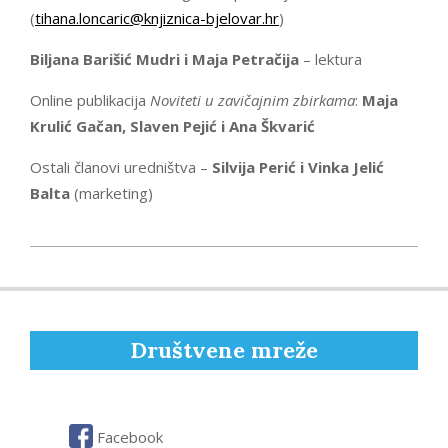
(
tihana.loncaric@knjiznica-bjelovar.hr
)
Biljana Barišić Mudri i Maja Petračija
– lektura
Online publikacija
Noviteti u zavičajnim zbirkama
:
Maja
Krulić Gačan, Slaven Pejić i Ana Škvarić
Ostali članovi uredništva –
Silvija Perić i Vinka Jelić
Balta
(marketing)
2014-
03-
25
Društvene mreže
Facebook