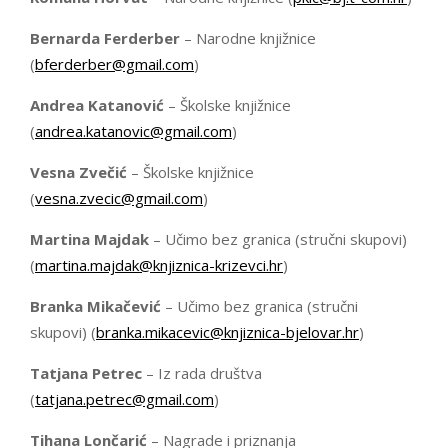
Bernarda Ferderber
– Narodne knjižnice
(
bferderber@gmail.com
)
Andrea Katanović
– Školske knjižnice
(
andrea.katanovic@gmail.com
)
Vesna Zvečić
– Školske knjižnice
(
vesna.zvecic@gmail.com
)
Martina Majdak
– Učimo bez granica (stručni skupovi)
(
martina.majdak@knjiznica-krizevci.hr
)
Branka Mikačević
– Učimo bez granica (stručni
skupovi) (
branka.mikacevic@knjiznica-bjelovar.hr
)
Tatjana Petrec
– Iz rada društva
(
tatjana.petrec@gmail.com
)
Tihana Lončarić
– Nagrade i priznanja