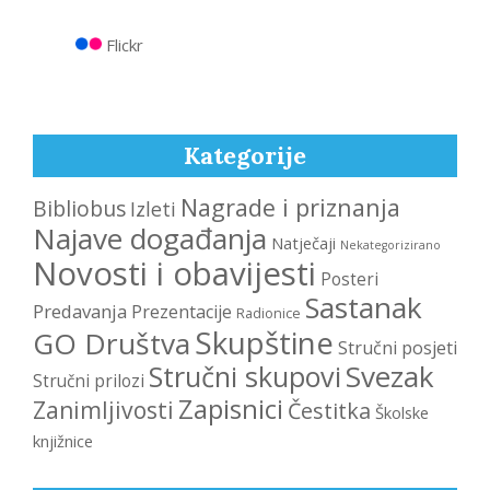
Flickr
Kategorije
Nagrade i priznanja
Bibliobus
Izleti
Najave događanja
Natječaji
Nekategorizirano
Novosti i obavijesti
Posteri
Sastanak
Predavanja
Prezentacije
Radionice
Skupštine
GO Društva
Stručni posjeti
Svezak
Stručni skupovi
Stručni prilozi
Zapisnici
Zanimljivosti
Čestitka
Školske
knjižnice