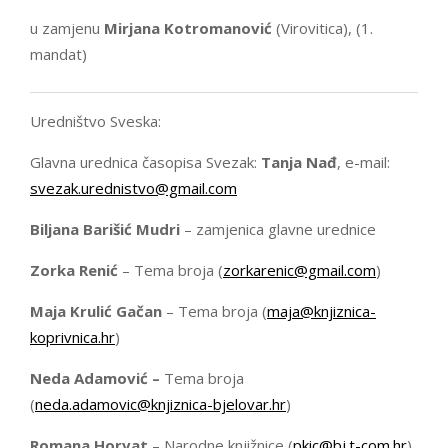
u zamjenu
Mirjana Kotromanović
(Virovitica), (1.
mandat)
Uredništvo Sveska:
Glavna urednica časopisa Svezak:
Tanja Nađ
, e-mail:
svezak.urednistvo@gmail.com
Biljana Barišić Mudri
– zamjenica glavne urednice
Zorka Renić
– Tema broja (
zorkarenic@gmail.com
)
Maja Krulić Gačan
– Tema broja (
maja@knjiznica-
koprivnica.hr
)
Neda Adamović –
Tema broja
(
neda.adamovic@knjiznica-bjelovar.hr
)
Romana Horvat
– Narodne knjižnice (
pkic@bj.t-com.hr
)