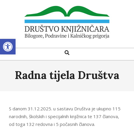
Skip
to
content
Open toolbar
DRUŠTVO
Search
Primary
KNJIŽNIČARA
Navigation
BILOGORE,
Menu
Radna tijela Društva
PODRAVINE
I
KALNIČKOG
PRIGORJA
S danom 31.12.2025. u sastavu Društva je ukupno 115
narodnih, školskih i specijalnih knjižnica te 137 članova,
od toga 132 redovna i 5 počasnih članova.