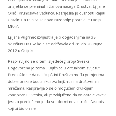
prisjetila se preminulih članova našega Društva, Ljiljane
Orlić i Krunoslava Vađunca. Razriješila je dužnosti Rajnu
Gatalicu, a tajnica za novo razdoblje postala je Lucija
Miškić.
Ljiljana Vugrinec izvijestila je o događanjima na 38.
skupštini HKD-a koja se održavala od 26. do 28. rujna
2012 u Osijeku.
Raspravljalo se o temi sljedećeg broja Sveska.
Dogovorena je tema „Knjižnice u virtualnom svijetu“.
Predložilo se da na skupštini Društva među primjerima
dobre prakse budu iskustva knjižnica na društvenim
mrežama. Raspravljalo se o mogućem drukčijem
koncipiranju Sveska, ali je zaključeno da on ostaje kakav
jest, a predloženo je da se oformi novi stručni časopis
koji bi bio online.