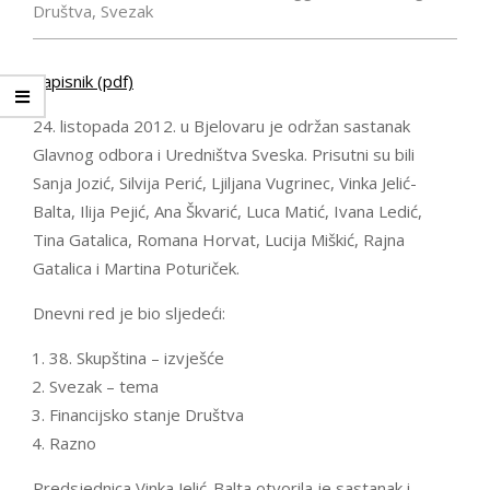
Društva
,
Svezak
Zapisnik (pdf)
24. listopada 2012. u Bjelovaru je održan sastanak
Glavnog odbora i Uredništva Sveska. Prisutni su bili
Sanja Jozić, Silvija Perić, Ljiljana Vugrinec, Vinka Jelić-
Balta, Ilija Pejić, Ana Škvarić, Luca Matić, Ivana Ledić,
Tina Gatalica, Romana Horvat, Lucija Miškić, Rajna
Gatalica i Martina Poturiček.
Dnevni red je bio sljedeći:
38. Skupština – izvješće
Svezak – tema
Financijsko stanje Društva
Razno
Predsjednica Vinka Jelić-Balta otvorila je sastanak i