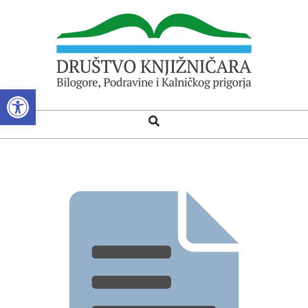
Skip
to
content
Open toolbar
DRUŠTVO
Search
Primary
KNJIŽNIČARA
Navigation
BILOGORE,
Menu
PODRAVINE
I
KALNIČKOG
PRIGORJA