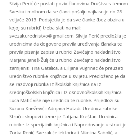
Silvija Perić će poslati poziv članovima Društva s temom
Sveska i molbom da se članci pošalju najkasnije do 28.
veljače 2013. Podsjetila je da sve članke (bez obzira u
kojoj su rubrici) treba slati na mail:
svezak.urednistvo@gmail.com. Silvija Perić predložila je
urednicima da dogovore pravila uređivanja članaka te
pravila pisanja zapisa u rubrici Zavičajno nakladništvo.
Marjanu Janeš-Žulj će u rubrici Zavičajno nakladništvo
zamijeniti Tina Gatalica, a Ljiljana Vugrinec će preuzeti
uredništvo rubrike Knjižnice u svijetu. Predloženo je da
se razdvoji rubrika Iz školskih knjižnica na Iz
srednjoškolskih knjižnica i Iz osnovnoškolskih knjižnica.
Luca Matić više nije urednica te rubrike. Prijedlozi su
Suzana Knežević i Adrijana Hatadi. Urednica rubrike
Stručni skupovi i teme je Tatjana Kreštan. Urednica
rubrike Iz specijalnih knjižnica i Napredovanje u struci je
Zorka Renić. Svezak će lektorirati Nikolina Sabolić, a