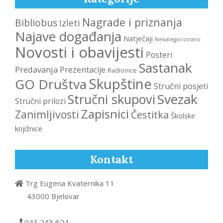
Nagrade i priznanja
Bibliobus
Izleti
Najave događanja
Natječaji
Nekategorizirano
Novosti i obavijesti
Posteri
Sastanak
Predavanja
Prezentacije
Radionice
Skupštine
GO Društva
Stručni posjeti
Svezak
Stručni skupovi
Stručni prilozi
Zapisnici
Zanimljivosti
Čestitka
Školske
knjižnice
Kontakt
Trg Eugena Kvaternika 11
43000 Bjelovar
043 243 624