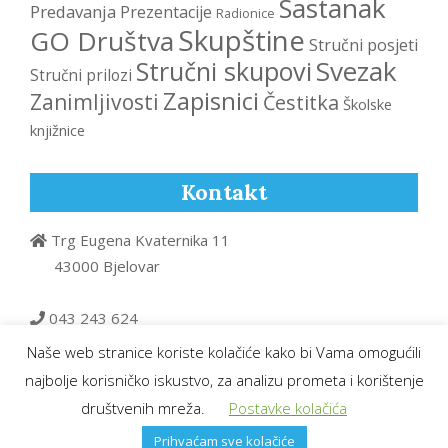
Sastanak
Predavanja
Prezentacije
Radionice
Skupštine
GO Društva
Stručni posjeti
Svezak
Stručni skupovi
Stručni prilozi
Zapisnici
Zanimljivosti
Čestitka
Školske
knjižnice
Kontakt
Trg Eugena Kvaternika 11
43000 Bjelovar
043 243 624
Naše web stranice koriste kolačiće kako bi Vama omogućili
dk.bpkp@gmail.com
najbolje korisničko iskustvo, za analizu prometa i korištenje
društvenih mreža.
Postavke kolačića
Prihvaćam sve kolačiće
Uvjeti korištenja
|
Pravila privatnosti
|
Impressum