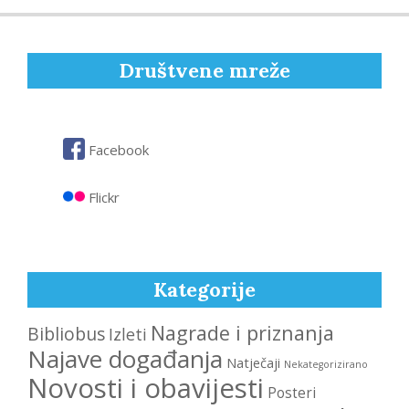
06-
06
Društvene mreže
Facebook
Flickr
Kategorije
Nagrade i priznanja
Bibliobus
Izleti
Najave događanja
Natječaji
Nekategorizirano
Novosti i obavijesti
Posteri