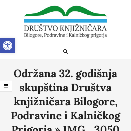
Skip
to
content
Open toolbar
DRUŠTVO
Search
Primary
KNJIŽNIČARA
Navigation
BILOGORE,
Menu
Održana 32. godišnja
PODRAVINE
I
skupština Društva
KALNIČKOG
knjižničara Bilogore,
PRIGORJA
Podravine i Kalničkog
Prigorja »
IMG_3050